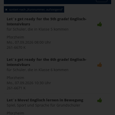
Toggle
sortiert nach „Kursnummer, aufsteigend“
naviga
Let´s get ready for the 5th grade! Englisch-
Intensivkurs
für Schüler, die in Klasse 5 kommen
Pforzheim
Mo., 07.09.2026
08:00 Uhr
261-6670 K
Let´s get ready for the 6th grade! Englisch-
Intensivkurs
für Schüler, die in Klasse 6 kommen
Pforzheim
Mo., 07.09.2026
10:30 Uhr
261-6671 K
Let´s Move! Englisch lernen in Bewegung
Spiel, Sport und Sprache für Grundschüler
Pforzheim