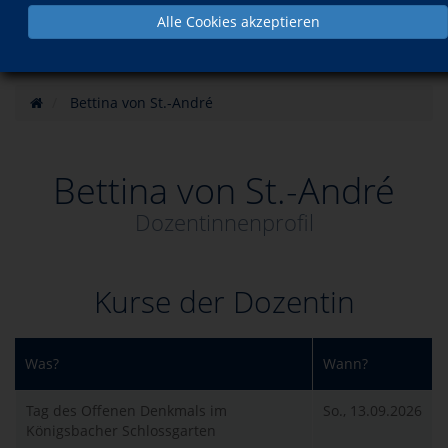
Alle Cookies akzeptieren
Bettina von St.-André
Bettina von St.-André
Dozentinnenprofil
Kurse der Dozentin
Was?
Wann?
Tag des Offenen Denkmals im
So., 13.09.2026
Königsbacher Schlossgarten