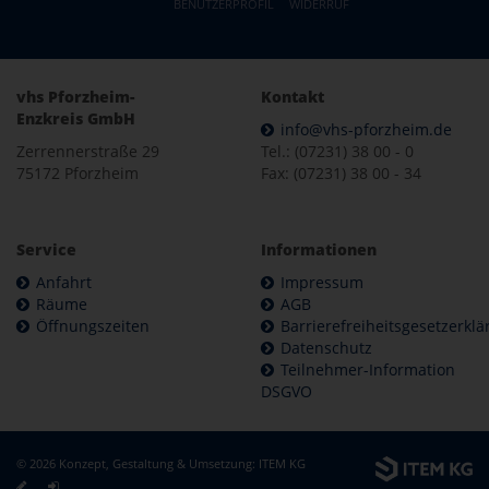
BENUTZERPROFIL
WIDERRUF
vhs Pforzheim-
Kontakt
Enzkreis GmbH
info@vhs-pforzheim.de
Zerrennerstraße 29
Tel.: (07231) 38 00 - 0
75172 Pforzheim
Fax: (07231) 38 00 - 34
Service
Informationen
Anfahrt
Impressum
Räume
AGB
Öffnungszeiten
Barrierefreiheitsgesetzerkl
Datenschutz
Teilnehmer-Information
DSGVO
© 2026 Konzept, Gestaltung & Umsetzung:
ITEM KG