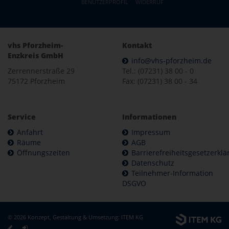
BENUTZERPROFIL
WIDERRUF
vhs Pforzheim-
Kontakt
Enzkreis GmbH
info@vhs-pforzheim.de
Zerrennerstraße 29
Tel.: (07231) 38 00 - 0
75172 Pforzheim
Fax: (07231) 38 00 - 34
Service
Informationen
Anfahrt
Impressum
Räume
AGB
Öffnungszeiten
Barrierefreiheitsgesetzerkl
Datenschutz
Teilnehmer-Information
DSGVO
© 2026 Konzept, Gestaltung & Umsetzung:
ITEM KG