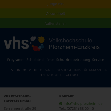
junge vhs
Gesundheit
Außenstellen
Programm
Schulabschlüsse
Schulkindbetreuung
Service
SUCHE
VHS-TEAM
JOBS
ÖFFNUNGSZEITEN
BENUTZERPROFIL
WIDERRUF
vhs Pforzheim-
Kontakt
Enzkreis GmbH
info@vhs-pforzheim.de
Zerrennerstraße 29
Tel.: (07231) 38 00 - 0