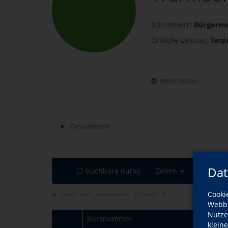
Schirmherr:
Bürgerme
Örtliche Leitung:
Tanj
mehr lesen
Gesundheit
Dat
buchbare Kurse
Zeiten
Cooki
sortiert nach „Kursnummer, aufsteigend“
Webbr
Nutze
Kursnummer
klein