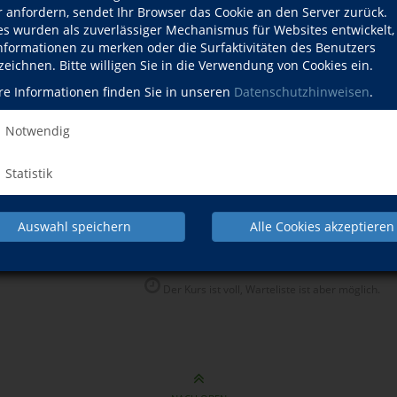
r anfordern, sendet Ihr Browser das Cookie an den Server zurück.
Hatha Yoga
Mo., 
es wurden als zuverlässiger Mechanismus für Websites entwickelt
19:00
Informationen zu merken oder die Surfaktivitäten des Benutzers
zeichnen. Bitte willigen Sie in die Verwendung von Cookies ein.
Rückenfit
Mi., 
19:00
re Informationen finden Sie in unseren
Datenschutzhinweisen
.
Ganzkörpertraining
Di., 
Notwendig
18:00
Pilates
Do., 
Statistik
Kleingruppe bis 8 Teilnehmer
09:00
Pilates
Do., 
Auswahl speichern
Alle Cookies akzeptieren
Kleingruppe bis 8 Teilnehmer
10:00
Der Kurs ist voll, Warteliste ist aber möglich.