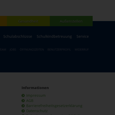
Gesundheit
Außenstellen
Schulabschlüsse
Schulkindbetreuung
Service
TEAM
JOBS
ÖFFNUNGSZEITEN
BENUTZERPROFIL
WIDERRUF
Informationen
Impressum
AGB
Barrierefreiheitsgesetzerklärung
Datenschutz