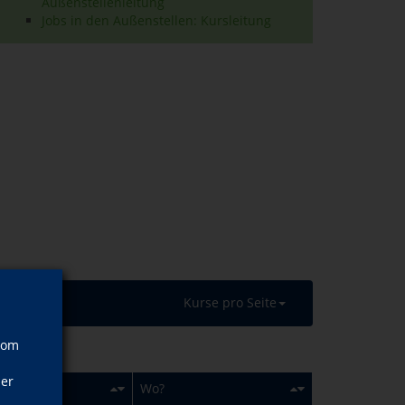
Außenstellenleitung
Jobs in den Außenstellen: Kursleitung
Kurse pro Seite
vom
ner
n?
Wo?