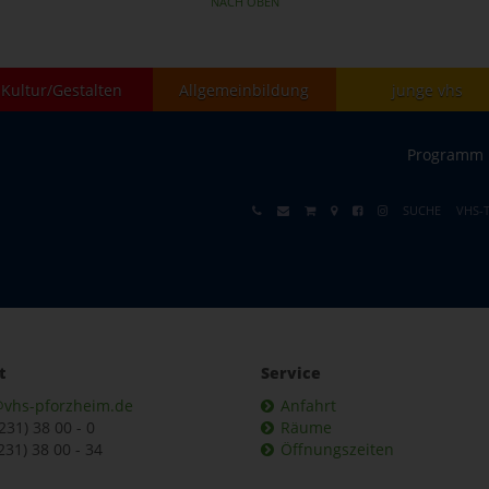
NACH OBEN
Kultur/Gestalten
Allgemeinbildung
junge vhs
Programm
SUCHE
VHS-
t
Service
@vhs-pforzheim.de
Anfahrt
7231) 38 00 - 0
Räume
231) 38 00 - 34
Öffnungszeiten