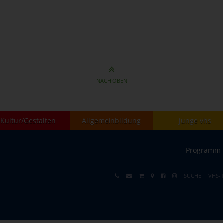
NACH OBEN
Kultur/Gestalten
Allgemeinbildung
junge vhs
Programm
SUCHE
VHS-