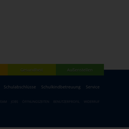
Gesundheit
Außenstellen
Schulabschlüsse
Schulkindbetreuung
Service
TEAM
JOBS
ÖFFNUNGSZEITEN
BENUTZERPROFIL
WIDERRUF