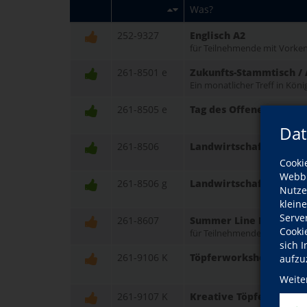
Was?
252-9327
Englisch A2
für Teilnehmende mit Vorken
261-8501 e
Zukunfts-Stammtisch / 
Ein monatlicher Treff in Kö
261-8505 e
Tag des Offenen Denkm
Dat
261-8506
Landwirtschaft durchs 
Cooki
Webbr
261-8506 g
Landwirtschaft durchs 
Nutze
klein
Serve
261-8607
Summer Line Dance
Cooki
für Teilnehmende mit erweit
sich 
261-9106 K
Töpferworkshop: Bunte
aufzu
Weite
261-9107 K
Kreative Töpferwerkst