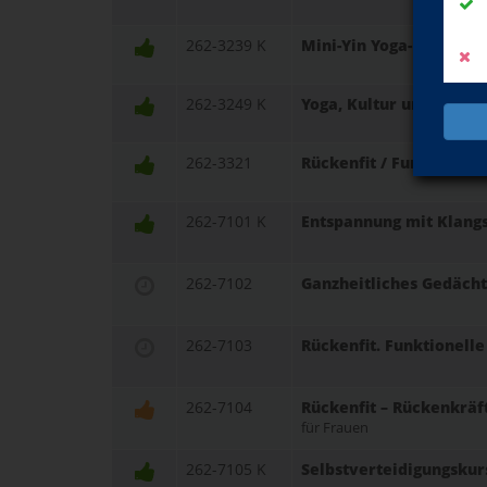
262-3239 K
Mini-Yin Yoga-Retreat 
262-3249 K
Yoga, Kultur und Wande
262-3321
Rückenfit / Funktionel
262-7101 K
Entspannung mit Klang
262-7102
Ganzheitliches Gedächt
262-7103
Rückenfit. Funktionell
262-7104
Rückenfit – Rückenkräf
für Frauen
262-7105 K
Selbstverteidigungskur