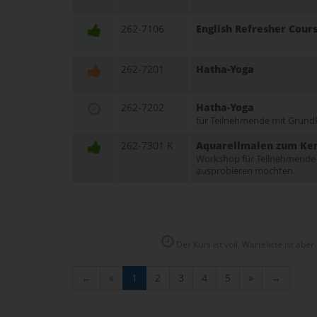
262-7106
English Refresher Cour
262-7201
Hatha-Yoga
262-7202
Hatha-Yoga
für Teilnehmende mit Grund
262-7301 K
Aquarellmalen zum Ken
Workshop für Teilnehmende 
ausprobieren möchten.
Der Kurs ist voll, Warteliste ist aber
←
«
1
2
3
4
5
»
→