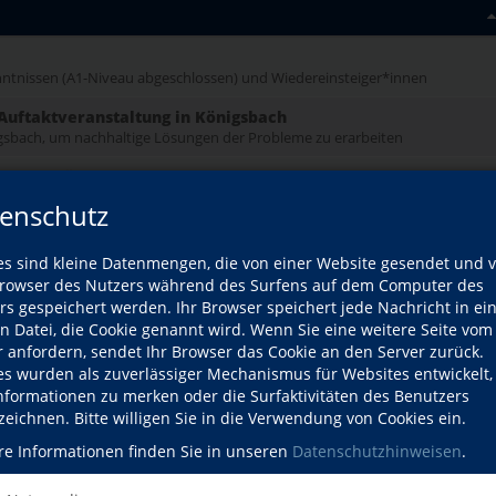
ntnissen (A1-Niveau abgeschlossen) und Wiedereinsteiger*innen
Auftaktveranstaltung in Königsbach
nigsbach, um nachhaltige Lösungen der Probleme zu erarbeiten
als im Königsbacher Schlossgarten
enschutz
Jahr
es sind kleine Datenmengen, die von einer Website gesendet und 
owser des Nutzers während des Surfens auf dem Computer des
Jahr
rs gespeichert werden. Ihr Browser speichert jede Nachricht in ei
en Datei, die Cookie genannt wird. Wenn Sie eine weitere Seite vom
r anfordern, sendet Ihr Browser das Cookie an den Server zurück.
es wurden als zuverlässiger Mechanismus für Websites entwickelt
erten Vorkenntnissen
Informationen zu merken oder die Surfaktivitäten des Benutzers
 Gartenvögel aus Keramik
zeichnen. Bitte willigen Sie in die Verwendung von Cookies ein.
re Informationen finden Sie in unseren
Datenschutzhinweisen
.
att