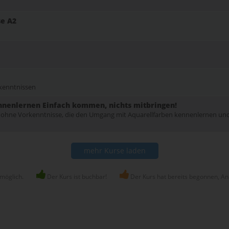
se A2
kenntnissen
nenlernen Einfach kommen, nichts mitbringen!
ohne Vorkenntnisse, die den Umgang mit Aquarellfarben kennenlernen un
mehr Kurse laden
 möglich.
Der Kurs ist buchbar!
Der Kurs hat bereits begonnen, An