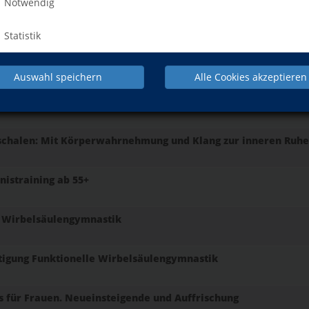
Notwendig
Auszeit am Freitagabend
Statistik
rn in der Pfalz
Auswahl speichern
Alle Cookies akzeptieren
les Körpertraining und Wirbelsäulengymnastik
schalen: Mit Körperwahrnehmung und Klang zur inneren Ruhe
nistraining ab 55+
e Wirbelsäulengymnastik
tigung Funktionelle Wirbelsäulengymnastik
s für Frauen. Neueinsteigende und Auffrischung