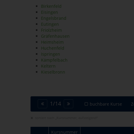
Birkenfeld
Eisingen
Engelsbrand
Eutingen
Friolzheim
Gräfenhausen
Heimsheim
Huchenfeld
Ispringen
Kämpfelbach
Keltern
Kieselbronn
1
/
14
buchbare Kurse
Z
sortiert nach „Kursnummer, aufsteigend“
Kursnummer