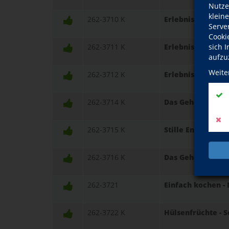
Nutze
klein
262-3710 K
Erlebnis Pilze - 
Serve
Cooki
sich 
262-3711 K
Erlebnis Pilze - 
aufzu
Weite
262-3712 K
Erlebnis Pilze - 
262-3714 K
Das Geheimnis de
262-3715 K
Stille Entzündun
262-3716 K
Das Geheimnis de
262-3721
Einfach kochen -
262-3722 K
Hülsenfrüchte - S