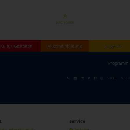
NACH OBEN
Kultur/Gestalten
Allgemeinbildung
junge vhs
Programm
SUCHE
VHS-
t
Service
@vhs-pforzheim.de
Anfahrt