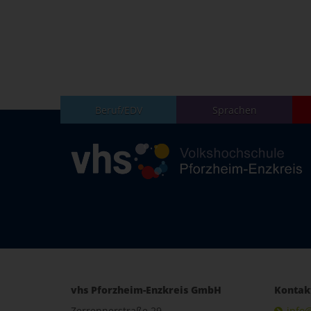
Beruf/EDV
Sprachen
vhs Pforzheim-Enzkreis GmbH
Kontak
Zerrennerstraße 29
info