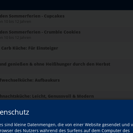
 den Sommerferien - Cupcakes
on 10 bis 12 Jahren
 den Sommerferien - Crumble Cookies
on 10 bis 12 Jahren
Carb Küche: Für Einsteiger
und genießen & ohne Heißhunger durch den Herbst
ffwechselküche: Aufbaukurs
nachtsküche: Leicht, Genussvoll & Modern
enschutz
rung für Einsteiger: Einführungskurs
es sind kleine Datenmengen, die von einer Website gesendet und 
rung für Einsteiger: Einführungskurs
owser des Nutzers während des Surfens auf dem Computer des