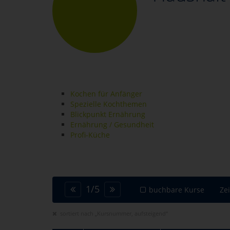
Kochen für Anfänger
Spezielle Kochthemen
Blickpunkt Ernährung
Ernährung / Gesundheit
Profi-Küche
1
/
5
buchbare Kurse
Ze
sortiert nach „Kursnummer, aufsteigend“