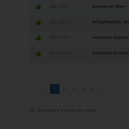
262-3723
Genuss im Alter -
262-3725 K
Schupfnudeln, Gno
262-3730 K
Indisches Kochen 
262-3731 K
Indisches Kochen
←
«
1
2
3
4
5
»
→
druckbare Version der Liste