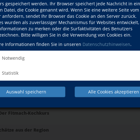
rs gespeichert werden. Ihr Browser speichert jede Nachricht in ei
en Datei, die Cookie genannt wird. Wenn Sie eine weitere Seite vom
Pilzexkursion mit anschließender Korbkontrolle
r anfordern, sendet Ihr Browser das Cookie an den Server zurück.
es wurden als zuverlässiger Mechanismus für Websites entwickelt
Informationen zu merken oder die Surfaktivitäten des Benutzers
Pilzexkursion mit anschließender Korbkontrolle
zeichnen. Bitte willigen Sie in die Verwendung von Cookies ein.
re Informationen finden Sie in unseren
Datenschutzhinweisen
.
Pilzexkursion mit anschließender Korbkontrolle
Notwendig
r Wurstherstellung
Statistik
gen: Die unterschätzte Ursache vieler Beschwerden
Auswahl speichern
Alle Cookies akzeptieren
r Wurstherstellung
 Der Fitmach-Kochkurs
chätze aus der Region