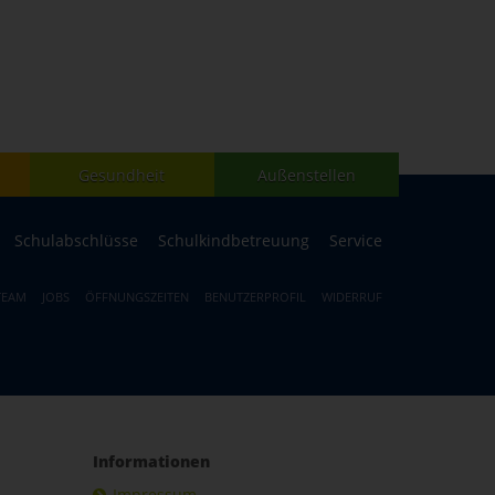
Gesundheit
Außenstellen
Schulabschlüsse
Schulkindbetreuung
Service
TEAM
JOBS
ÖFFNUNGSZEITEN
BENUTZERPROFIL
WIDERRUF
Informationen
Impressum