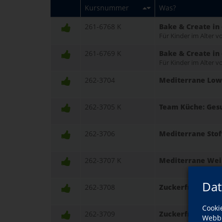
Kursnummer
Was?
261-6768 K
Bake & Create in
Für Kinder im Alter v
261-6769 K
Bake & Create in
Für Kinder im Alter v
262-3704
Mediterrane Low 
262-3705 K
Team Küche: Ges
262-3706
Mediterrane Sto
262-3707 K
Mediterrane Weih
Dat
262-3708
Zuckerfreie Ernäh
Cooki
262-3709
Zuckerfreie Ernäh
Webbr