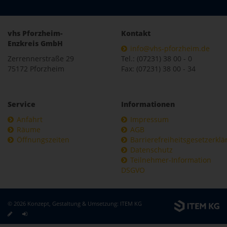
vhs Pforzheim-
Kontakt
Enzkreis GmbH
info@vhs-pforzheim.de
Zerrennerstraße 29
Tel.: (07231) 38 00 - 0
75172 Pforzheim
Fax: (07231) 38 00 - 34
Service
Informationen
Anfahrt
Impressum
Räume
AGB
Öffnungszeiten
Barrierefreiheitsgesetzerkl
Datenschutz
Teilnehmer-Information
DSGVO
© 2026 Konzept, Gestaltung & Umsetzung:
ITEM KG