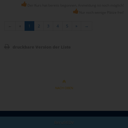
Der Kurs hat bereits begonnen, Anmeldung ist noch möglich!
Nur noch wenige Plätze frei!
←
«
1
2
3
4
5
»
→
druckbare Version der Liste
NACH OBEN
Beruf/EDV