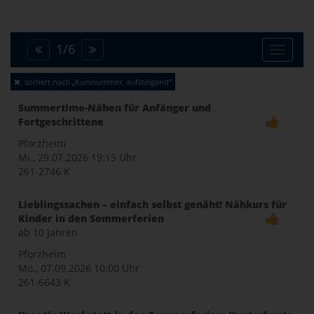
1
/
6
Toggle
sortiert nach „Kursnummer, aufsteigend“
naviga
Summertime-Nähen für Anfänger und
Fortgeschrittene
Pforzheim
Mi., 29.07.2026
19:15 Uhr
261-2746 K
Lieblingssachen – einfach selbst genäht! Nähkurs für
Kinder in den Sommerferien
ab 10 Jahren
Pforzheim
Mo., 07.09.2026
10:00 Uhr
261-6643 K