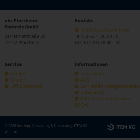
vhs Pforzheim-
Kontakt
Enzkreis GmbH
info@vhs-pforzheim.de
Zerrennerstraße 29
Tel.: (07231) 38 00 - 0
75172 Pforzheim
Fax: (07231) 38 00 - 34
Service
Informationen
Anfahrt
Impressum
Räume
AGB
Öffnungszeiten
Barrierefreiheitsgesetzerkl
Datenschutz
Teilnehmer-Information
DSGVO
© 2026 Konzept, Gestaltung & Umsetzung:
ITEM KG