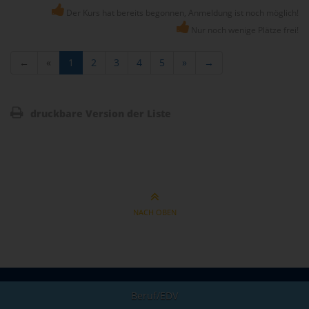
Der Kurs hat bereits begonnen, Anmeldung ist noch möglich!
Nur noch wenige Plätze frei!
←
«
1
2
3
4
5
»
→
druckbare Version der Liste
NACH OBEN
Beruf/EDV