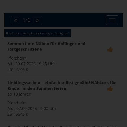
1
/
6
Toggle
sortiert nach „Kursnummer, aufsteigend“
naviga
Summertime-Nähen für Anfänger und
Fortgeschrittene
Pforzheim
Mi., 29.07.2026
19:15 Uhr
261-2746 K
Lieblingssachen – einfach selbst genäht! Nähkurs für
Kinder in den Sommerferien
ab 10 Jahren
Pforzheim
Mo., 07.09.2026
10:00 Uhr
261-6643 K