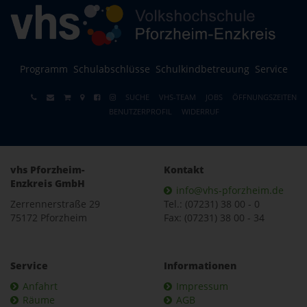
Programm
Schulabschlüsse
Schulkindbetreuung
Service
SUCHE
VHS-TEAM
JOBS
ÖFFNUNGSZEITEN
BENUTZERPROFIL
WIDERRUF
vhs Pforzheim-
Kontakt
Enzkreis GmbH
info@vhs-pforzheim.de
Zerrennerstraße 29
Tel.: (07231) 38 00 - 0
75172 Pforzheim
Fax: (07231) 38 00 - 34
Service
Informationen
Anfahrt
Impressum
Räume
AGB