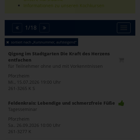
Informationen zu unseren Kochkursen
1
/
18
Toggle
sortiert nach „Kursnummer, aufsteigend“
naviga
Qigong im Stadtgarten Die Kraft des Herzens
entfachen
für Teilnehmer ohne und mit Vorkenntnissen
Pforzheim
Mi., 15.07.2026
19:00 Uhr
261-3265 K S
Feldenkrais: Lebendige und schmerzfreie Füße
Tagesseminar
Pforzheim
Sa., 26.09.2026
10:00 Uhr
261-3277 K