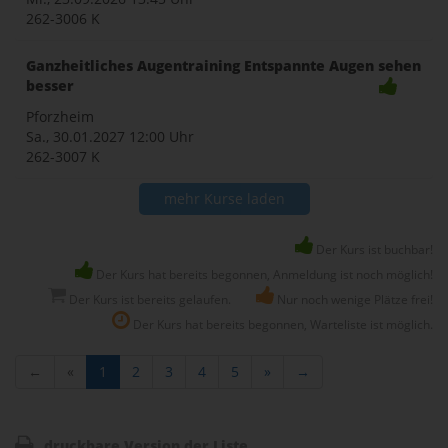
262-3006 K
Ganzheitliches Augentraining Entspannte Augen sehen
besser
Pforzheim
Sa., 30.01.2027
12:00 Uhr
262-3007 K
mehr Kurse laden
Der Kurs ist buchbar!
Der Kurs hat bereits begonnen, Anmeldung ist noch möglich!
Der Kurs ist bereits gelaufen.
Nur noch wenige Plätze frei!
Der Kurs hat bereits begonnen, Warteliste ist möglich.
←
«
1
2
3
4
5
»
→
druckbare Version der Liste