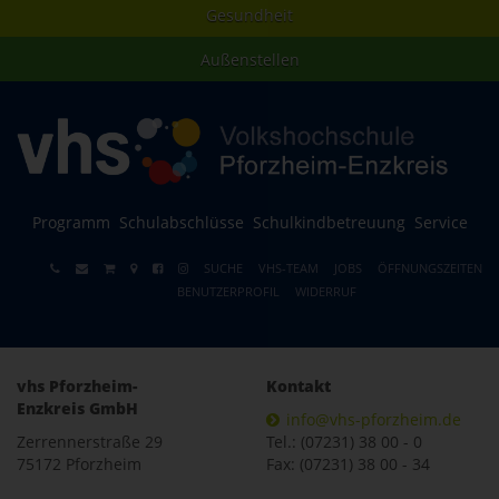
Gesundheit
Außenstellen
Programm
Schulabschlüsse
Schulkindbetreuung
Service
SUCHE
VHS-TEAM
JOBS
ÖFFNUNGSZEITEN
BENUTZERPROFIL
WIDERRUF
vhs Pforzheim-
Kontakt
Enzkreis GmbH
info@vhs-pforzheim.de
Zerrennerstraße 29
Tel.: (07231) 38 00 - 0
75172 Pforzheim
Fax: (07231) 38 00 - 34