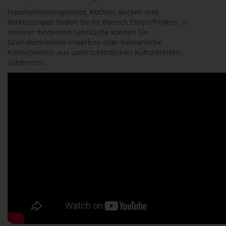
Haushaltsmanagement, Kochen, Backen und
Verkostungen finden Sie im Bereich Essen/Trinken. In
unserer modernen Lehrküche können Sie
Grundkenntnisse erwerben oder kulinarische
Köstlichkeiten aus unterschiedlichen Kulturkreisen
zubereiten.