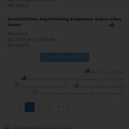
262-3006 K
Ganzheitliches Augentraining Entspannte Augen sehen
besser
Pforzheim
Sa., 30.01.2027
12:00 Uhr
262-3007 K
mehr Kurse laden
Der Kurs ist buchbar!
Der Kurs hat bereits begonnen, Anmeldung ist noch möglich!
Der Kurs ist bereits gelaufen.
Nur noch wenige Plätze frei!
Der Kurs hat bereits begonnen, Warteliste ist möglich.
←
«
1
2
3
4
5
»
→
druckbare Version der Liste