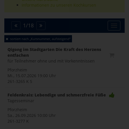
Informationen zu unseren Kochkursen
1
/
18
Toggle
sortiert nach „Kursnummer, aufsteigend“
naviga
Qigong im Stadtgarten Die Kraft des Herzens
entfachen
für Teilnehmer ohne und mit Vorkenntnissen
Pforzheim
Mi., 15.07.2026
19:00 Uhr
261-3265 K S
Feldenkrais: Lebendige und schmerzfreie Füße
Tagesseminar
Pforzheim
Sa., 26.09.2026
10:00 Uhr
261-3277 K