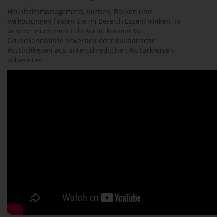
Haushaltsmanagement, Kochen, Backen und
Verkostungen finden Sie im Bereich Essen/Trinken. In
unserer modernen Lehrküche können Sie
Grundkenntnisse erwerben oder kulinarische
Köstlichkeiten aus unterschiedlichen Kulturkreisen
zubereiten.