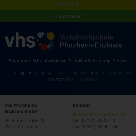
Gesundheit
Außenstellen
Programm
Schulabschlüsse
Schulkindbetreuung
Service
SUCHE
VHS-TEAM
JOBS
ÖFFNUNGSZEITEN
BENUTZERPROFIL
WIDERRUF
vhs Pforzheim-
Kontakt
Enzkreis GmbH
info@vhs-pforzheim.de
Zerrennerstraße 29
Tel.: (07231) 38 00 - 0
75172 Pforzheim
Fax: (07231) 38 00 - 34