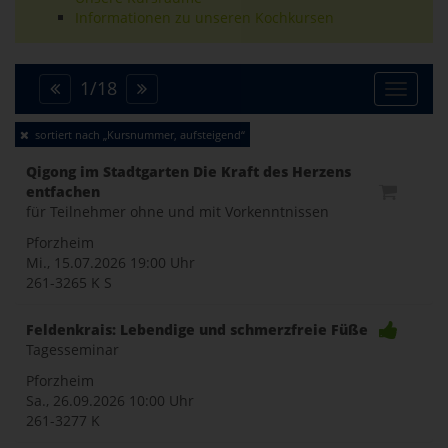
Informationen zu unseren Kochkursen
1
/
18
Toggle
sortiert nach „Kursnummer, aufsteigend“
naviga
Qigong im Stadtgarten Die Kraft des Herzens
entfachen
für Teilnehmer ohne und mit Vorkenntnissen
Pforzheim
Mi., 15.07.2026
19:00 Uhr
261-3265 K S
Feldenkrais: Lebendige und schmerzfreie Füße
Tagesseminar
Pforzheim
Sa., 26.09.2026
10:00 Uhr
261-3277 K