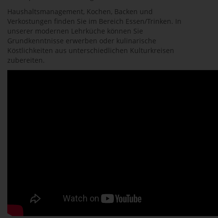
Haushaltsmanagement, Kochen, Backen und
Verkostungen finden Sie im Bereich Essen/Trinken. In
unserer modernen Lehrküche können Sie
Grundkenntnisse erwerben oder kulinarische
Köstlichkeiten aus unterschiedlichen Kulturkreisen
zubereiten.