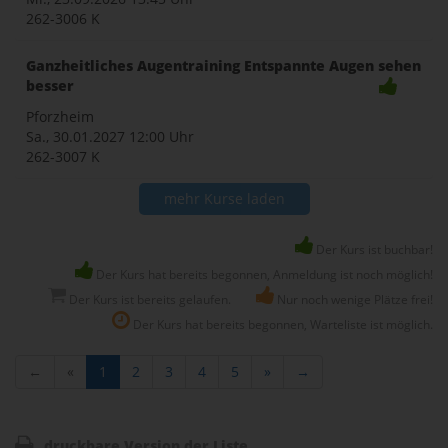
262-3006 K
Ganzheitliches Augentraining Entspannte Augen sehen
besser
Pforzheim
Sa., 30.01.2027
12:00 Uhr
262-3007 K
mehr Kurse laden
Der Kurs ist buchbar!
Der Kurs hat bereits begonnen, Anmeldung ist noch möglich!
Der Kurs ist bereits gelaufen.
Nur noch wenige Plätze frei!
Der Kurs hat bereits begonnen, Warteliste ist möglich.
←
«
1
2
3
4
5
»
→
druckbare Version der Liste