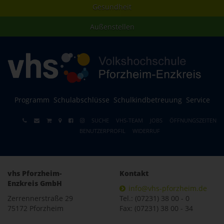
Gesundheit
Außenstellen
Programm
Schulabschlüsse
Schulkindbetreuung
Service
SUCHE
VHS-TEAM
JOBS
ÖFFNUNGSZEITEN
BENUTZERPROFIL
WIDERRUF
vhs Pforzheim-
Kontakt
Enzkreis GmbH
info@vhs-pforzheim.de
Zerrennerstraße 29
Tel.: (07231) 38 00 - 0
75172 Pforzheim
Fax: (07231) 38 00 - 34