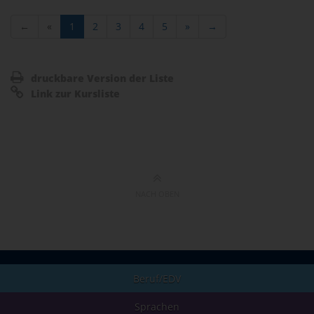
←
«
1
2
3
4
5
»
→
druckbare Version der Liste
Link zur Kursliste
NACH OBEN
Beruf/EDV
Sprachen