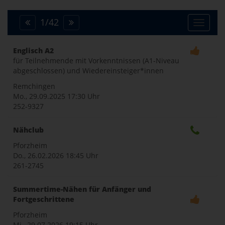
1
/
42
Toggle
Englisch A2
für Teilnehmende mit Vorkenntnissen (A1-Niveau
naviga
abgeschlossen) und Wiedereinsteiger*innen
Remchingen
Mo., 29.09.2025
17:30 Uhr
252-9327
Nähclub
Pforzheim
Do., 26.02.2026
18:45 Uhr
261-2745
Summertime-Nähen für Anfänger und
Fortgeschrittene
Pforzheim
Mi., 29.07.2026
19:15 Uhr