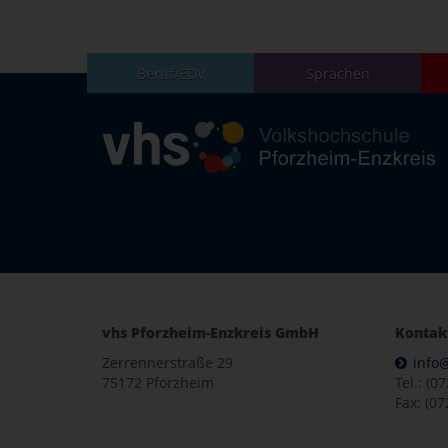
Beruf/EDV
Sprachen
vhs Pforzheim-Enzkreis GmbH
Kontak
Zerrennerstraße 29
info
75172 Pforzheim
Tel.: (0
Fax: (07