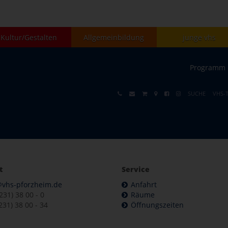
Kultur/Gestalten
Allgemeinbildung
junge vhs
Programm
SUCHE
VHS-
t
Service
@vhs-pforzheim.de
Anfahrt
7231) 38 00 - 0
Räume
231) 38 00 - 34
Öffnungszeiten