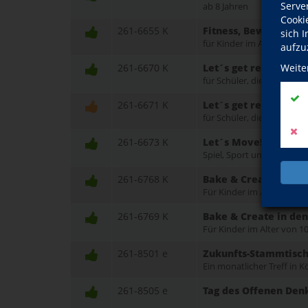
Serve
ab 8 Jahren
Cooki
261-6655 K
Fitness, Bewegung un
sich 
für Kinder im Alter von 8-
aufzu
261-6670 K
Let´s get ready for t
Weite
für Schüler, die in Klass
261-6671 K
Let´s get ready for t
für Schüler, die in Klass
261-6673 K
Let´s Move! Englisch
Spiel, Sport und Sprache 
261-6768 K
Bake & Create in de
Für Kinder im Alter von 10
261-6769 K
Bake & Create in de
Für Kinder im Alter von 10
261-8501 e
Zukunfts-Stammtisch
Ein monatlicher Treff in
261-8505 e
Tag des Offenen Den