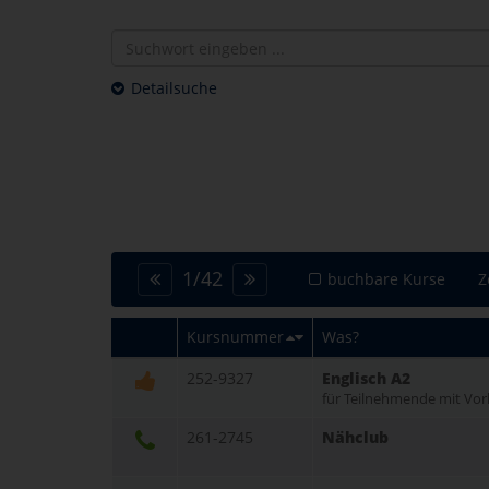
Detailsuche
1
/
42
buchbare Kurse
Z
Kursnummer
Was?
252-9327
Englisch A2
für Teilnehmende mit Vor
261-2745
Nähclub