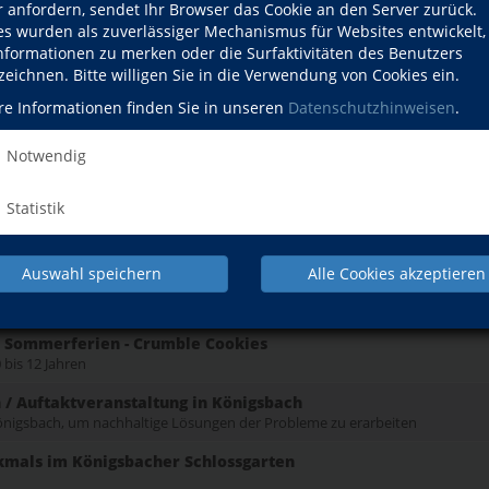
r anfordern, sendet Ihr Browser das Cookie an den Server zurück.
es wurden als zuverlässiger Mechanismus für Websites entwickelt
d Spiel
Informationen zu merken oder die Surfaktivitäten des Benutzers
12 Jahren
zeichnen. Bitte willigen Sie in die Verwendung von Cookies ein.
he 5th grade! Englisch-Intensivkurs
re Informationen finden Sie in unseren
Datenschutzhinweisen
.
e 5 kommen
Notwendig
he 6th grade! Englisch-Intensivkurs
e 6 kommen
Statistik
 lernen in Bewegung
für Grundschüler
Auswahl speichern
Alle Cookies akzeptieren
n Sommerferien - Cupcakes
 bis 12 Jahren
n Sommerferien - Crumble Cookies
 bis 12 Jahren
 / Auftaktveranstaltung in Königsbach
 Königsbach, um nachhaltige Lösungen der Probleme zu erarbeiten
kmals im Königsbacher Schlossgarten