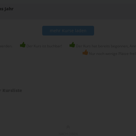
s Jahr
mehr Kurse laden
werden.
Der Kurs ist buchbar!
Der Kurs hat bereits begonnen, Anm
Nur noch wenige Plätze frei
r Kursliste
NACH OBEN