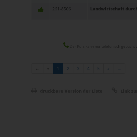
261-8506
Landwirtschaft durch
Der Kurs kann nur telefonisch gebucht 
←
«
1
2
3
4
5
»
→
druckbare Version der Liste
Link zu