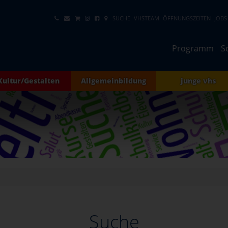
SUCHE
VHSTEAM
ÖFFNUNGSZEITEN
JOBS
Programm
S
Kultur/Gestalten
Allgemeinbildung
junge vhs
Suche