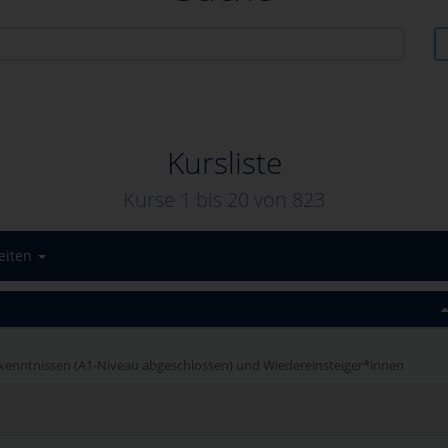
Kursliste
Kurse 1 bis
20
von
823
eiten
kenntnissen (A1-Niveau abgeschlossen) und Wiedereinsteiger*innen