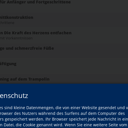
r Anfänger und Fortgeschrittene
nittkonstruktion
chrittene
n Die Kraft des Herzens entfachen
mit Vorkenntnissen
ige und schmerzfreie Füße
äftigung
rning auf dem Trampolin
enschutz
nfach selbst genäht! Nähkurs für Kinder in den Sommerferien
es sind kleine Datenmengen, die von einer Website gesendet und 
n den Sommerferien: Kunterbunte Maschenwelt.
owser des Nutzers während des Surfens auf dem Computer des
rs gespeichert werden. Ihr Browser speichert jede Nachricht in ei
en Datei, die Cookie genannt wird. Wenn Sie eine weitere Seite vom
ommerferien – Unikate aus hochwertiger Merinowolle