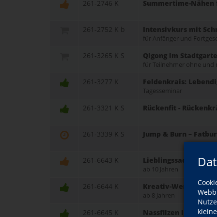
261-2746 K
Summertime-Nähen fü
261-2752 K b
Intensivkurs mit Sch
für Anfänger und Fortges
261-3265 K S
Qigong im Stadtgarte
für Teilnehmer ohne und 
261-3277 K
Feldenkrais: Lebend
Tagesseminar
261-3321 K S
Rückenfit - Rückenkr
261-3339 K S
Jump & Burn – Fatbu
Dat
261-6643 K
Lieblingssachen – ei
ab 10 Jahren
Cooki
261-6644 K
Kreativ-Werkstatt i
Webbr
ab 8 Jahren
Nutze
klein
261-6645 K
Nassfilzen in den S