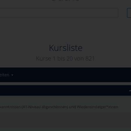
Kursliste
Kurse 1 bis
20
von
821
eiten
kenntnissen (A1-Niveau abgeschlossen) und Wiedereinsteiger*innen