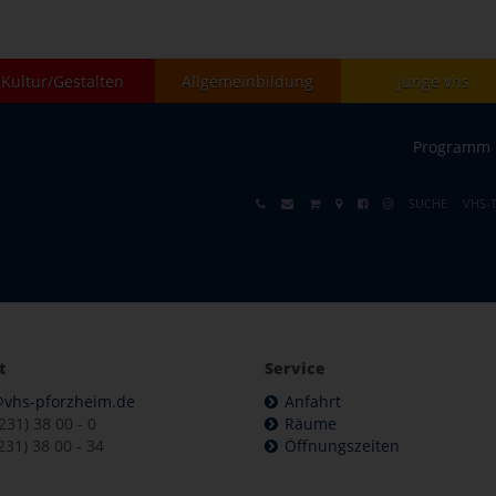
Kultur/Gestalten
Allgemeinbildung
junge vhs
Programm
SUCHE
VHS-
t
Service
@vhs-pforzheim.de
Anfahrt
7231) 38 00 - 0
Räume
231) 38 00 - 34
Öffnungszeiten