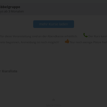
rabbelgruppe
abys ab 3 Monaten
mehr Kurse laden
für diese Veranstaltung sind an der Abendkasse erhältlich.
Der Kurs kann
reits begonnen, Anmeldung ist noch möglich!
Nur noch wenige Plätze frei
r Kursliste
NACH OBEN