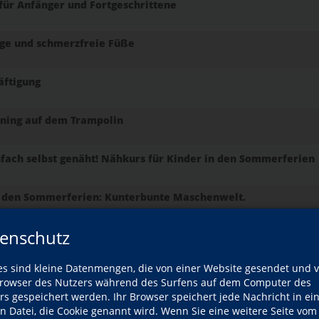
r Anfänger und Fortgeschrittene
ige und schmerzfreie Füße
äftigung
rning auf dem Trampolin
nfach selbst genäht! Nähkurs für Kinder in den Sommerferien
n den Sommerferien: Kunterbunte Maschenwelt.
enschutz
ommerferien – Unikate aus hochwertiger Merinowolle
es sind kleine Datenmengen, die von einer Website gesendet und 
d Spiel
owser des Nutzers während des Surfens auf dem Computer des
12 Jahren
rs gespeichert werden. Ihr Browser speichert jede Nachricht in ei
en Datei, die Cookie genannt wird. Wenn Sie eine weitere Seite vom
he 5th grade! Englisch-Intensivkurs