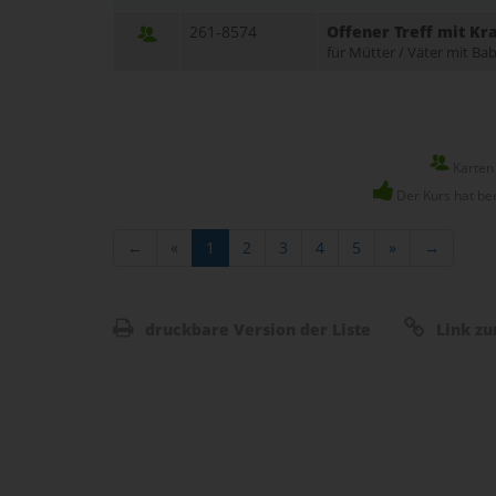
261-8574
Offener Treff mit K
für Mütter / Väter mit B
Karten 
Der Kurs hat be
←
«
1
2
3
4
5
»
→
druckbare Version der Liste
Link zu