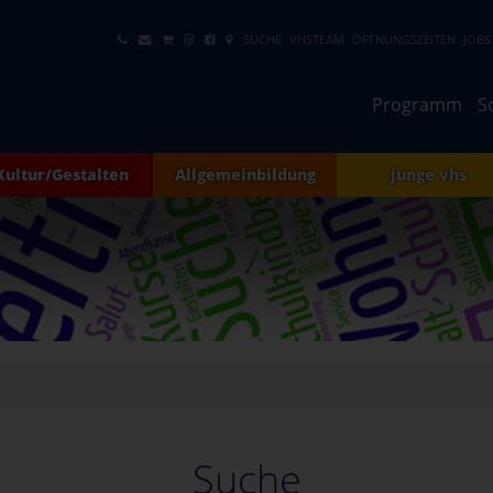
SUCHE
VHSTEAM
ÖFFNUNGSZEITEN
JOBS
Programm
S
Kultur/Gestalten
Allgemeinbildung
junge vhs
Suche