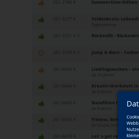
261-2746 K
Summertime-Nähen fü
261-3277 K
Feldenkrais: Lebend
Tagesseminar
261-3321 K S
Rückenfit - Rückenkr
261-3339 K S
Jump & Burn – Fatbu
261-6643 K
Lieblingssachen – ei
ab 10 Jahren
261-6644 K
Kreativ-Werkstatt i
ab 8 Jahren
Dat
261-6645 K
Nassfilzen in den S
ab 8 Jahren
Cooki
261-6655 K
Fitness, Bewegung un
Webbr
für Kinder im Alter von 8-
Nutze
klein
261-6670 K
Let´s get ready for t