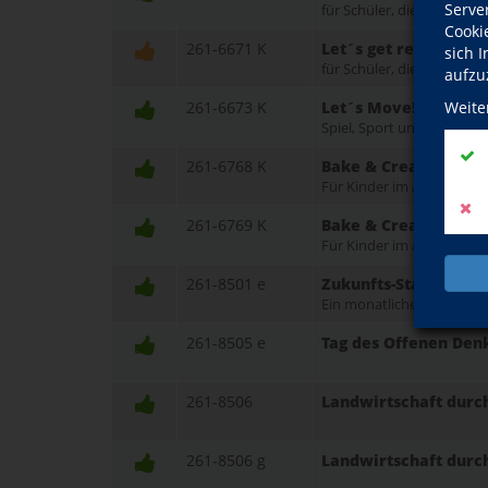
Serve
für Schüler, die in Klass
Cooki
261-6671 K
Let´s get ready for t
sich 
für Schüler, die in Klass
aufzu
261-6673 K
Let´s Move! Englisch
Weite
Spiel, Sport und Sprache 
261-6768 K
Bake & Create in de
Für Kinder im Alter von 10
261-6769 K
Bake & Create in de
Für Kinder im Alter von 10
261-8501 e
Zukunfts-Stammtisch
Ein monatlicher Treff in
261-8505 e
Tag des Offenen Den
261-8506
Landwirtschaft durch
261-8506 g
Landwirtschaft durch