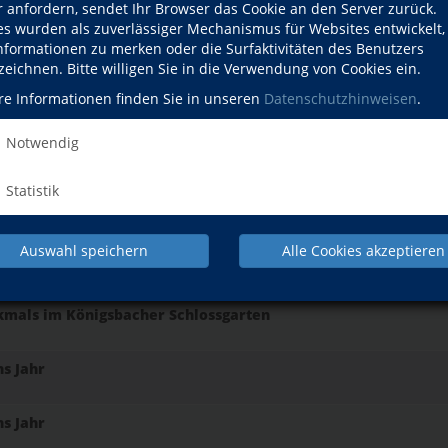
r anfordern, sendet Ihr Browser das Cookie an den Server zurück.
e 5 kommen
es wurden als zuverlässiger Mechanismus für Websites entwickelt
he 6th grade! Englisch-Intensivkurs
Informationen zu merken oder die Surfaktivitäten des Benutzers
e 6 kommen
zeichnen. Bitte willigen Sie in die Verwendung von Cookies ein.
 lernen in Bewegung
re Informationen finden Sie in unseren
Datenschutzhinweisen
.
für Grundschüler
Notwendig
n Sommerferien - Cupcakes
 bis 12 Jahren
Statistik
n Sommerferien - Crumble Cookies
 bis 12 Jahren
Auswahl speichern
Alle Cookies akzeptieren
 / Auftaktveranstaltung in Königsbach
 Königsbach, um nachhaltige Lösungen der Probleme zu erarbeiten
kmals im Königsbacher Schlossgarten
s Jahr
s Jahr