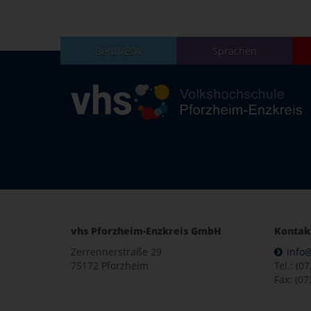
Beruf/EDV
Sprachen
vhs Pforzheim-Enzkreis GmbH
Kontak
Zerrennerstraße 29
info
75172 Pforzheim
Tel.: (0
Fax: (07