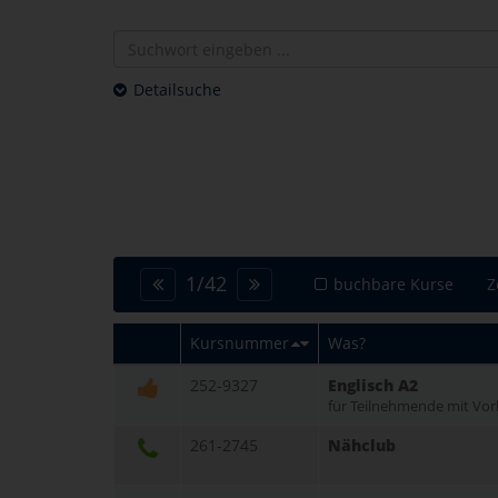
Detailsuche
1
/
42
buchbare Kurse
Z
Kursnummer
Was?
252-9327
Englisch A2
für Teilnehmende mit Vor
261-2745
Nähclub