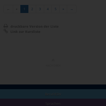
←
«
1
2
3
4
5
»
→
druckbare Version der Liste
Link zur Kursliste
NACH OBEN
Beruf/EDV
Sprachen