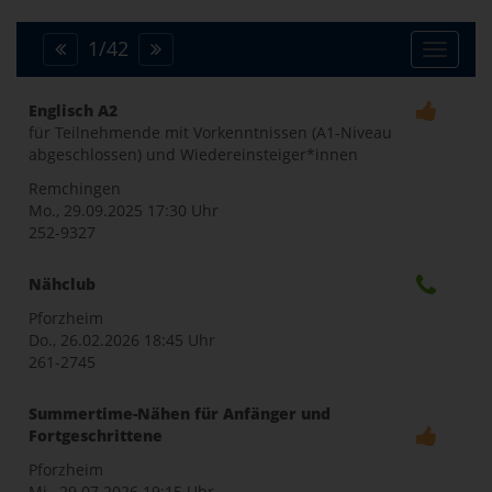
1
/
42
Toggle
Englisch A2
für Teilnehmende mit Vorkenntnissen (A1-Niveau
naviga
abgeschlossen) und Wiedereinsteiger*innen
Remchingen
Mo., 29.09.2025
17:30 Uhr
252-9327
Nähclub
Pforzheim
Do., 26.02.2026
18:45 Uhr
261-2745
Summertime-Nähen für Anfänger und
Fortgeschrittene
Pforzheim
Mi., 29.07.2026
19:15 Uhr