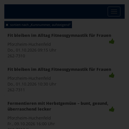
Toggle
sortiert nach „Kursnummer, aufsteigend“
naviga
Fit bleiben im Alltag Fitnessgymnastik für Frauen
Pforzheim-Huchenfeld
Do., 01.10.2026
09:15 Uhr
262-7310
Fit bleiben im Alltag Fitnessgymnastik für Frauen
Pforzheim-Huchenfeld
Do., 01.10.2026
10:30 Uhr
262-7311
Fermentieren mit Herbstgemüse – bunt, gesund,
überraschend lecker
Pforzheim-Huchenfeld
Fr., 09.10.2026
16:00 Uhr