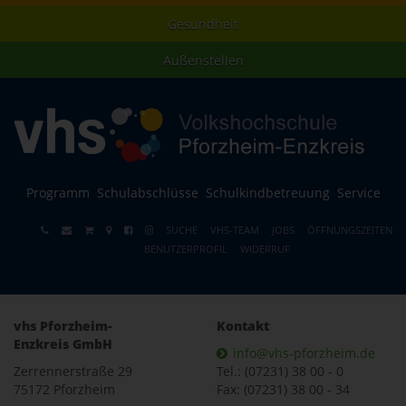
Gesundheit
Außenstellen
Programm
Schulabschlüsse
Schulkindbetreuung
Service
SUCHE
VHS-TEAM
JOBS
ÖFFNUNGSZEITEN
BENUTZERPROFIL
WIDERRUF
vhs Pforzheim-
Kontakt
Enzkreis GmbH
info@vhs-pforzheim.de
Zerrennerstraße 29
Tel.: (07231) 38 00 - 0
75172 Pforzheim
Fax: (07231) 38 00 - 34