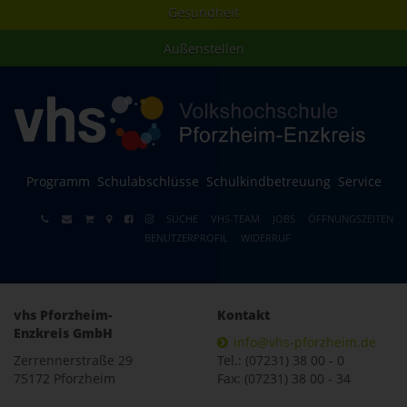
Gesundheit
Außenstellen
Programm
Schulabschlüsse
Schulkindbetreuung
Service
SUCHE
VHS-TEAM
JOBS
ÖFFNUNGSZEITEN
BENUTZERPROFIL
WIDERRUF
vhs Pforzheim-
Kontakt
Enzkreis GmbH
info@vhs-pforzheim.de
Zerrennerstraße 29
Tel.: (07231) 38 00 - 0
75172 Pforzheim
Fax: (07231) 38 00 - 34