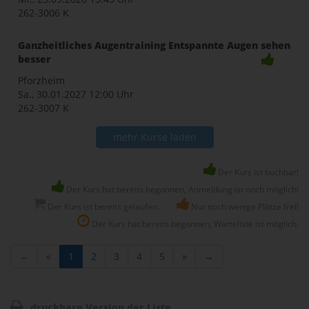
262-3006 K
Ganzheitliches Augentraining Entspannte Augen sehen
besser
Pforzheim
Sa., 30.01.2027
12:00 Uhr
262-3007 K
mehr Kurse laden
Der Kurs ist buchbar!
Der Kurs hat bereits begonnen, Anmeldung ist noch möglich!
Der Kurs ist bereits gelaufen.
Nur noch wenige Plätze frei!
Der Kurs hat bereits begonnen, Warteliste ist möglich.
←
«
1
2
3
4
5
»
→
druckbare Version der Liste