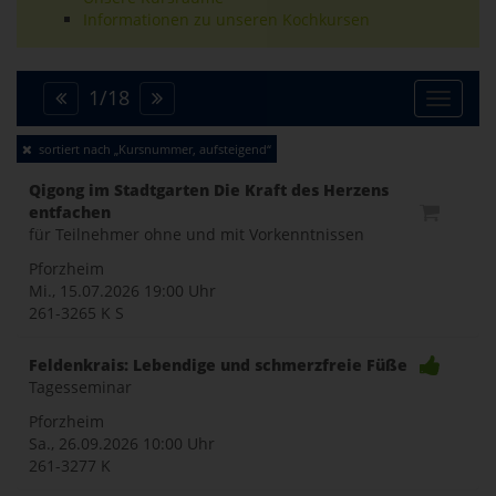
Informationen zu unseren Kochkursen
1
/
18
Toggle
sortiert nach „Kursnummer, aufsteigend“
naviga
Qigong im Stadtgarten Die Kraft des Herzens
entfachen
für Teilnehmer ohne und mit Vorkenntnissen
Pforzheim
Mi., 15.07.2026
19:00 Uhr
261-3265 K S
Feldenkrais: Lebendige und schmerzfreie Füße
Tagesseminar
Pforzheim
Sa., 26.09.2026
10:00 Uhr
261-3277 K