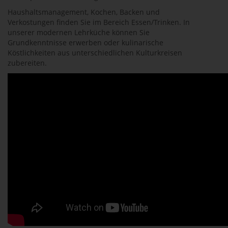
Haushaltsmanagement, Kochen, Backen und
Verkostungen finden Sie im Bereich Essen/Trinken. In
unserer modernen Lehrküche können Sie
Grundkenntnisse erwerben oder kulinarische
Köstlichkeiten aus unterschiedlichen Kulturkreisen
zubereiten.