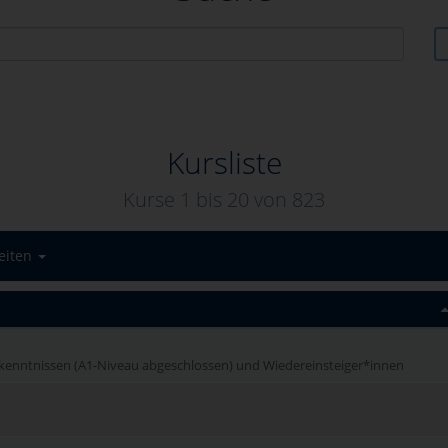
Kursliste
Kurse 1 bis
20
von
823
eiten
kenntnissen (A1-Niveau abgeschlossen) und Wiedereinsteiger*innen