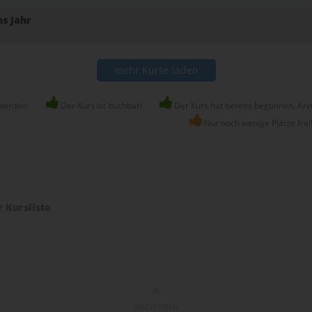
s Jahr
mehr Kurse laden
werden.
Der Kurs ist buchbar!
Der Kurs hat bereits begonnen, Anm
Nur noch wenige Plätze frei
r Kursliste
NACH OBEN