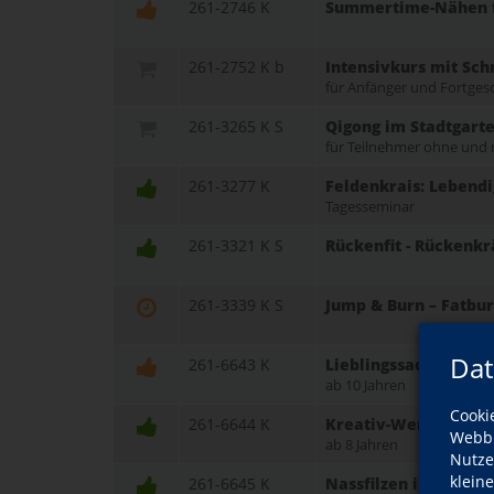
261-2746 K
Summertime-Nähen fü
261-2752 K b
Intensivkurs mit Sch
für Anfänger und Fortges
261-3265 K S
Qigong im Stadtgarte
für Teilnehmer ohne und 
261-3277 K
Feldenkrais: Lebend
Tagesseminar
261-3321 K S
Rückenfit - Rückenkr
261-3339 K S
Jump & Burn – Fatbu
Dat
261-6643 K
Lieblingssachen – ei
ab 10 Jahren
Cooki
261-6644 K
Kreativ-Werkstatt i
Webbr
ab 8 Jahren
Nutze
klein
261-6645 K
Nassfilzen in den S