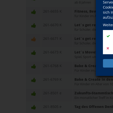
Serve
ab 8 Jahren
Cooki
261-6655 K
Fitness, Bewegung un
sich 
für Kinder im Alter von 8-
aufzu
261-6670 K
Let´s get ready for t
Weite
für Schüler, die in Klass
261-6671 K
Let´s get ready for t
für Schüler, die in Klass
261-6673 K
Let´s Move! Englisch
Spiel, Sport und Sprache 
261-6768 K
Bake & Create in de
Für Kinder im Alter von 10
261-6769 K
Bake & Create in de
Für Kinder im Alter von 10
261-8501 e
Zukunfts-Stammtisch
Ein monatlicher Treff in
261-8505 e
Tag des Offenen Den