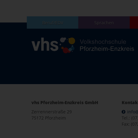
Beruf/EDV
Sprachen
vhs Pforzheim-Enzkreis GmbH
Kontak
Zerrennerstraße 29
info
75172 Pforzheim
Tel.: (0
Fax: (07