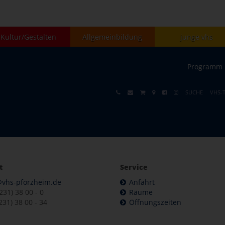
Kultur/Gestalten
Allgemeinbildung
junge vhs
Programm
SUCHE
VHS-
t
Service
@vhs-pforzheim.de
Anfahrt
7231) 38 00 - 0
Räume
231) 38 00 - 34
Öffnungszeiten