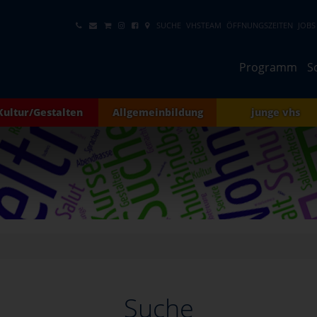
SUCHE
VHSTEAM
ÖFFNUNGSZEITEN
JOBS
Programm
S
Kultur/Gestalten
Allgemeinbildung
junge vhs
Suche