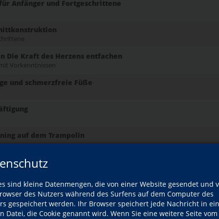
r Anfänger und Fortgeschrittene
nittkonstruktion
chrittene
n Die Kraft des Herzens entfachen
mit Vorkenntnissen
ige und schmerzfreie Füße
äftigung
rning auf dem Trampolin
enschutz
nfach selbst genäht! Nähkurs für Kinder in den Sommerferien
es sind kleine Datenmengen, die von einer Website gesendet und 
n den Sommerferien: Kunterbunte Maschenwelt.
owser des Nutzers während des Surfens auf dem Computer des
rs gespeichert werden. Ihr Browser speichert jede Nachricht in ei
en Datei, die Cookie genannt wird. Wenn Sie eine weitere Seite vom
ommerferien – Unikate aus hochwertiger Merinowolle