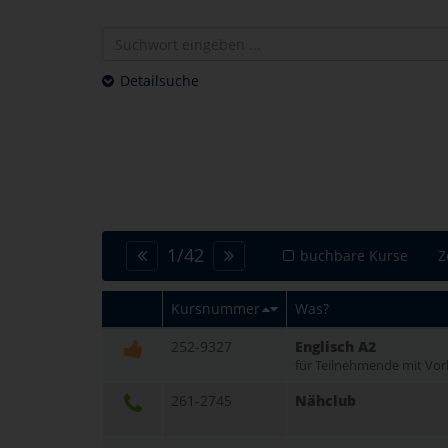
Detailsuche
1
/
42
buchbare Kurse
Z
Kursnummer
Was?
252-9327
Englisch A2
für Teilnehmende mit Vor
261-2745
Nähclub