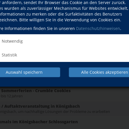
r anfordern, sendet Ihr Browser das Cookie an den Server zurück.
es wurden als zuverlässiger Mechanismus für Websites entwickelt
d Spiel
Informationen zu merken oder die Surfaktivitäten des Benutzers
12 Jahren
zeichnen. Bitte willigen Sie in die Verwendung von Cookies ein.
he 5th grade! Englisch-Intensivkurs
re Informationen finden Sie in unseren
Datenschutzhinweisen
.
e 5 kommen
Notwendig
he 6th grade! Englisch-Intensivkurs
e 6 kommen
Statistik
 lernen in Bewegung
für Grundschüler
Auswahl speichern
Alle Cookies akzeptieren
n Sommerferien - Cupcakes
 bis 12 Jahren
n Sommerferien - Crumble Cookies
 bis 12 Jahren
 / Auftaktveranstaltung in Königsbach
 Königsbach, um nachhaltige Lösungen der Probleme zu erarbeiten
kmals im Königsbacher Schlossgarten