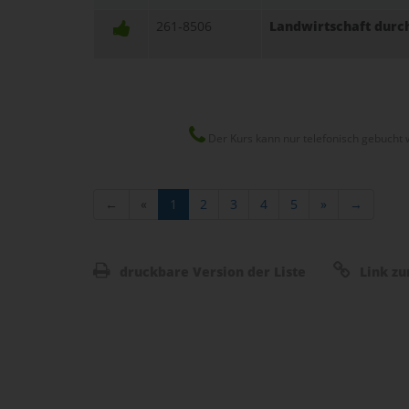
261-8506
Landwirtschaft durch
Der Kurs kann nur telefonisch gebucht 
←
«
1
2
3
4
5
»
→
druckbare Version der Liste
Link zu