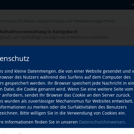
ntnissen (A1-Niveau abgeschlossen) und Wiedereinsteiger*innen
Auftaktveranstaltung in Königsbach
nigsbach, um nachhaltige Lösungen der Probleme zu erarbeiten
als im Königsbacher Schlossgarten
enschutz
Jahr
es sind kleine Datenmengen, die von einer Website gesendet und 
owser des Nutzers während des Surfens auf dem Computer des
Jahr
rs gespeichert werden. Ihr Browser speichert jede Nachricht in ei
en Datei, die Cookie genannt wird. Wenn Sie eine weitere Seite vom
r anfordern, sendet Ihr Browser das Cookie an den Server zurück.
es wurden als zuverlässiger Mechanismus für Websites entwickelt
erten Vorkenntnissen
Informationen zu merken oder die Surfaktivitäten des Benutzers
 Gartenvögel aus Keramik
zeichnen. Bitte willigen Sie in die Verwendung von Cookies ein.
re Informationen finden Sie in unseren
Datenschutzhinweisen
.
att