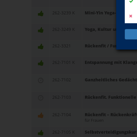
262-3239 K
Mini-Yin Yoga-Retreat 
262-3249 K
Yoga, Kultur und Wande
262-3321
Rückenfit / Funktionel
262-7101 K
Entspannung mit Klang
262-7102
Ganzheitliches Gedächt
262-7103
Rückenfit. Funktionell
262-7104
Rückenfit – Rückenkräf
für Frauen
262-7105 K
Selbstverteidigungskur