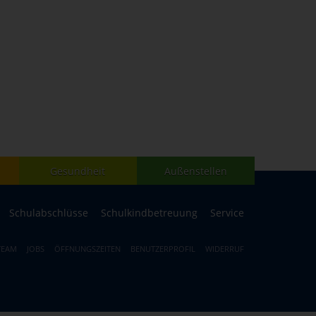
Gesundheit
Außenstellen
Schulabschlüsse
Schulkindbetreuung
Service
TEAM
JOBS
ÖFFNUNGSZEITEN
BENUTZERPROFIL
WIDERRUF