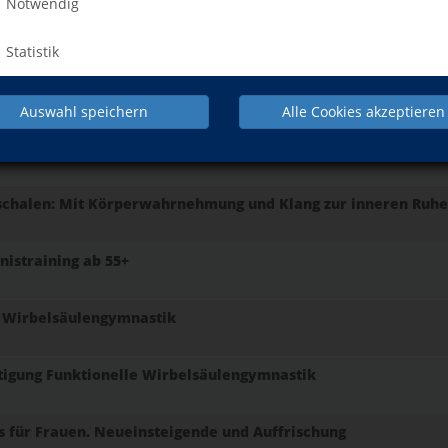
Notwendig
Auszeit am Freitagabend
Statistik
rn in der Pfalz
Auswahl speichern
Alle Cookies akzeptieren
les Körpertraining und Wirbelsäulengymnastik
schalen: Mit Körperwahrnehmung und Klang zur inneren Ruhe
nistraining ab 55+
e Wirbelsäulengymnastik
tigung Funktionelle Wirbelsäulengymnastik
s für Frauen. Neueinsteigende und Auffrischung