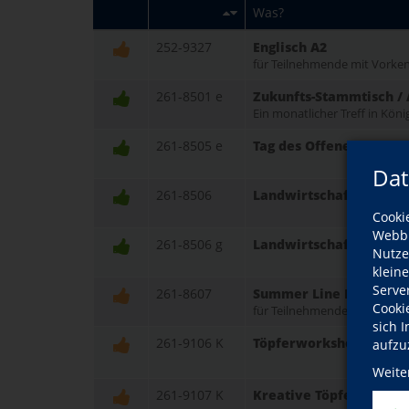
Was?
252-9327
Englisch A2
für Teilnehmende mit Vorken
261-8501 e
Zukunfts-Stammtisch / 
Ein monatlicher Treff in Kö
261-8505 e
Tag des Offenen Denkm
Dat
261-8506
Landwirtschaft durchs 
Cooki
Webbr
261-8506 g
Landwirtschaft durchs 
Nutze
klein
Serve
261-8607
Summer Line Dance
Cooki
für Teilnehmende mit erweit
sich 
261-9106 K
Töpferworkshop: Bunte
aufzu
Weite
261-9107 K
Kreative Töpferwerkst