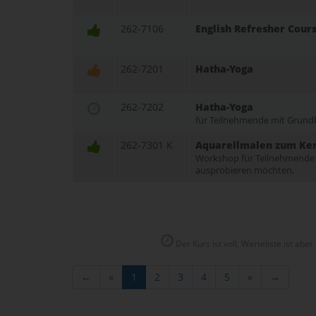
262-7106
English Refresher Cour
262-7201
Hatha-Yoga
262-7202
Hatha-Yoga
für Teilnehmende mit Grund
262-7301 K
Aquarellmalen zum Ken
Workshop für Teilnehmende 
ausprobieren möchten.
Der Kurs ist voll, Warteliste ist aber
←
«
1
2
3
4
5
»
→