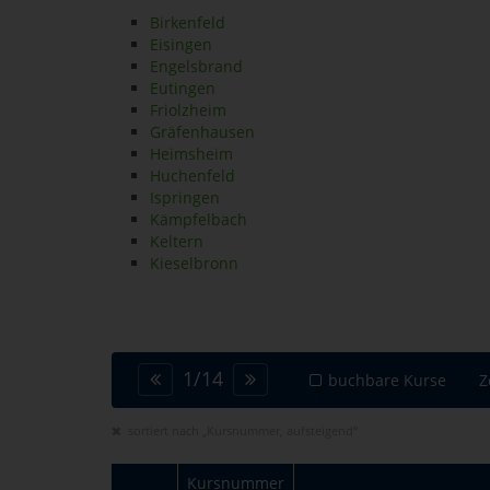
Birkenfeld
Eisingen
Engelsbrand
Eutingen
Friolzheim
Gräfenhausen
Heimsheim
Huchenfeld
Ispringen
Kämpfelbach
Keltern
Kieselbronn
1
/
14
buchbare Kurse
Z
sortiert nach „Kursnummer, aufsteigend“
Kursnummer