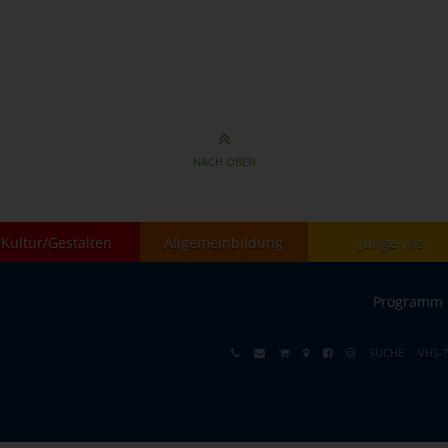
NACH OBEN
Kultur/Gestalten
Allgemeinbildung
junge vhs
Programm
SUCHE
VHS-