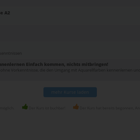
se A2
kenntnissen
nenlernen Einfach kommen, nichts mitbringen!
ohne Vorkenntnisse, die den Umgang mit Aquarellfarben kennenlernen un
mehr Kurse laden
 möglich.
Der Kurs ist buchbar!
Der Kurs hat bereits begonnen, An