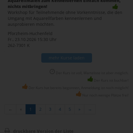
Aquarellmalen zum Kennenlernen Einfach kommen,
nichts mitbringen!
Workshop für Teilnehmende ohne Vorkenntnisse, die den
Umgang mit Aquarellfarben kennenlernen und
ausprobieren möchten.
Pforzheim-Huchenfeld
Fr., 23.10.2026
15:30 Uhr
262-7301 K
mehr Kurse laden
Der Kurs ist voll, Warteliste ist aber möglich.
Der Kurs ist buchbar!
Der Kurs hat bereits begonnen, Anmeldung ist noch möglich!
Nur noch wenige Plätze frei!
←
«
1
2
3
4
5
»
→
druckbare Version der Liste