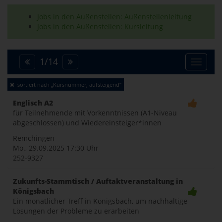
Jobs in den Außenstellen: Außenstellenleitung
Jobs in den Außenstellen: Kursleitung
1
/
14
Toggle
sortiert nach „Kursnummer, aufsteigend“
naviga
Englisch A2
für Teilnehmende mit Vorkenntnissen (A1-Niveau
abgeschlossen) und Wiedereinsteiger*innen
Remchingen
Mo., 29.09.2025
17:30 Uhr
252-9327
Zukunfts-Stammtisch / Auftaktveranstaltung in
Königsbach
Ein monatlicher Treff in Königsbach, um nachhaltige
Lösungen der Probleme zu erarbeiten