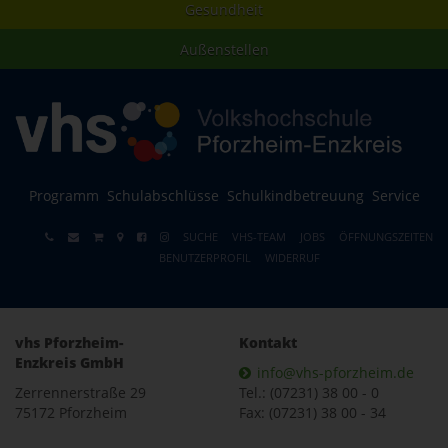
Gesundheit
Außenstellen
Programm
Schulabschlüsse
Schulkindbetreuung
Service
SUCHE
VHS-TEAM
JOBS
ÖFFNUNGSZEITEN
BENUTZERPROFIL
WIDERRUF
vhs Pforzheim-
Kontakt
Enzkreis GmbH
info@vhs-pforzheim.de
Zerrennerstraße 29
Tel.: (07231) 38 00 - 0
75172 Pforzheim
Fax: (07231) 38 00 - 34