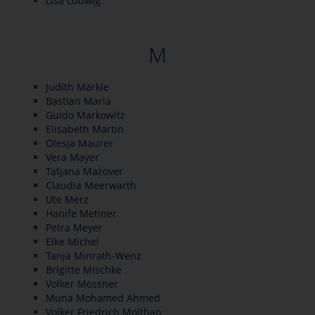
Lisa Ludwig
M
Judith Märkle
Bastian Maria
Guido Markowitz
Elisabeth Martin
Olesja Maurer
Vera Mayer
Tatjana Mazover
Claudia Meerwarth
Ute Merz
Hanife Metiner
Petra Meyer
Elke Michel
Tanja Minrath-Wenz
Brigitte Mischke
Volker Mössner
Muna Mohamed Ahmed
Volker Friedrich Molthan