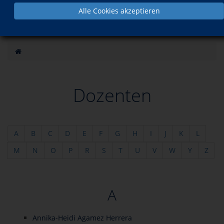
Alle Cookies akzeptieren
Dozenten
A
B
C
D
E
F
G
H
I
J
K
L
M
N
O
P
R
S
T
U
V
W
Y
Z
A
Annika-Heidi Agamez Herrera