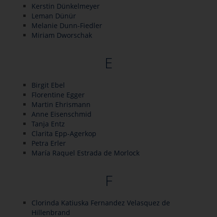
Kerstin Dünkelmeyer
Leman Dünür
Melanie Dunn-Fiedler
Miriam Dworschak
E
Birgit Ebel
Florentine Egger
Martin Ehrismann
Anne Eisenschmid
Tanja Entz
Clarita Epp-Agerkop
Petra Erler
María Raquel Estrada de Morlock
F
Clorinda Katiuska Fernandez Velasquez de
Hillenbrand