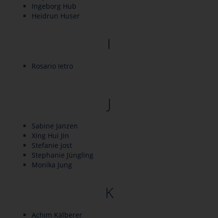
Ingeborg Hub
Heidrun Huser
I
Rosario Ietro
J
Sabine Janzen
Xing Hui Jin
Stefanie Jost
Stephanie Jüngling
Monika Jung
K
Achim Kälberer