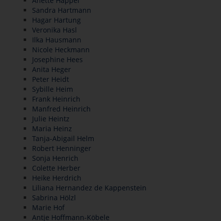
Anette Happel
Sandra Hartmann
Hagar Hartung
Veronika Hasl
Ilka Hausmann
Nicole Heckmann
Josephine Hees
Anita Heger
Peter Heidt
Sybille Heim
Frank Heinrich
Manfred Heinrich
Julie Heintz
Maria Heinz
Tanja-Abigail Helm
Robert Henninger
Sonja Henrich
Colette Herber
Heike Herdrich
Liliana Hernandez de Kappenstein
Sabrina Hölzl
Marie Hof
Antje Hoffmann-Köbele