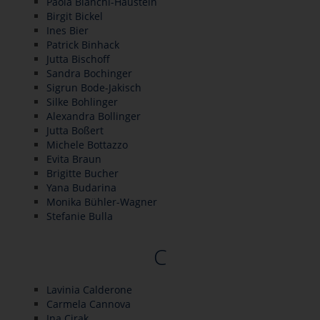
Paola Bianchi-Haustein
Birgit Bickel
Ines Bier
Patrick Binhack
Jutta Bischoff
Sandra Bochinger
Sigrun Bode-Jakisch
Silke Bohlinger
Alexandra Bollinger
Jutta Boßert
Michele Bottazzo
Evita Braun
Brigitte Bucher
Yana Budarina
Monika Bühler-Wagner
Stefanie Bulla
C
Lavinia Calderone
Carmela Cannova
Ina Cirak