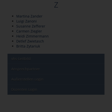
Z
Martina Zander
Luigi Zanoni
Susanne Zefferer
Carmen Ziegler
Heidi Zimmermann
Detlef Zwietasch
Britta Zytariuk
vhs-Leitbild
Ansprechpartner
Außenstellen Login
Dozenten Login