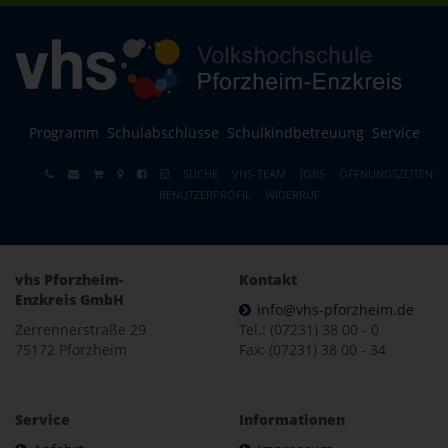
Programm
Schulabschlüsse
Schulkindbetreuung
Service
SUCHE
VHS-TEAM
JOBS
ÖFFNUNGSZEITEN
BENUTZERPROFIL
WIDERRUF
vhs Pforzheim-
Kontakt
Enzkreis GmbH
info@vhs-pforzheim.de
Zerrennerstraße 29
Tel.: (07231) 38 00 - 0
75172 Pforzheim
Fax: (07231) 38 00 - 34
Service
Informationen