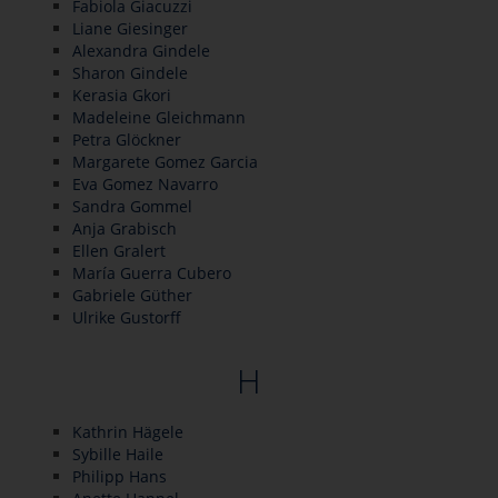
Fabiola Giacuzzi
Liane Giesinger
Alexandra Gindele
Sharon Gindele
Kerasia Gkori
Madeleine Gleichmann
Petra Glöckner
Margarete Gomez Garcia
Eva Gomez Navarro
Sandra Gommel
Anja Grabisch
Ellen Gralert
María Guerra Cubero
Gabriele Güther
Ulrike Gustorff
H
Kathrin Hägele
Sybille Haile
Philipp Hans