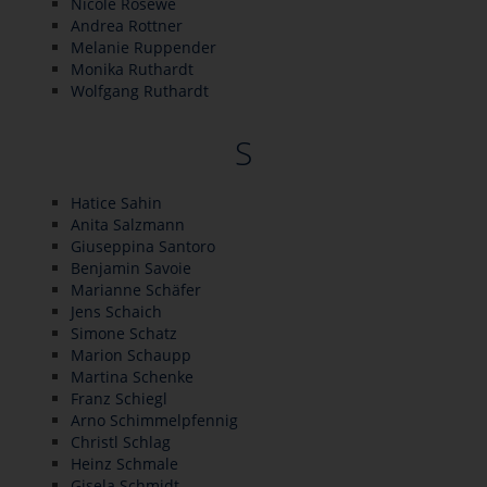
Nicole Rosewe
Andrea Rottner
Melanie Ruppender
Monika Ruthardt
Wolfgang Ruthardt
S
Hatice Sahin
Anita Salzmann
Giuseppina Santoro
Benjamin Savoie
Marianne Schäfer
Jens Schaich
Simone Schatz
Marion Schaupp
Martina Schenke
Franz Schiegl
Arno Schimmelpfennig
Christl Schlag
Heinz Schmale
Gisela Schmidt