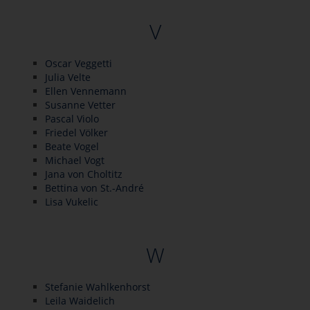
V
Oscar Veggetti
Julia Velte
Ellen Vennemann
Susanne Vetter
Pascal Violo
Friedel Völker
Beate Vogel
Michael Vogt
Jana von Choltitz
Bettina von St.-André
Lisa Vukelic
W
Stefanie Wahlkenhorst
Leila Waidelich